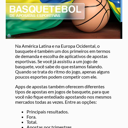
Na América Latina e na Europa Ocidental, o
basquete é também um dos primeiros em termos
de demanda e escolha de aplicativos de apostas
esportivas. Se você já assistiu a um jogo de
basquete, você sabe do que estamos falando.
Quando se trata do ritmo do jogo, apenas alguns
poucos esportes podem competir com ele.
Apps de apostas também oferecem diferentes
tipos de apostas em jogos de basquete, para que
você não fique entediado apostando nos mesmos
mercados todas as vezes. Entre as opções:
Principais resultados.
Fora.
Total.
Apostas por trimestres.