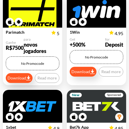
Parimatch
1Win
5
4.95
para
Get
for
Ganhe
novos
+500%
Deposit
R$7500
jogadores
No Promocode
No Promocode
Download
Read more
Download
Read more
New
Sponsored
1xbet
Bet7k App
4.9
4.85