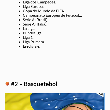
Liga dos Campeões.
Liga Europa.
Copa do Mundo da FIFA.
Campeonato Europeu de Futebol…
Serie A (Brasil).
Série A (Itália).
La Liga.
Bundesliga.
Liga 1.
Liga Primera.
Eredivisie.
#2 – Basquetebol