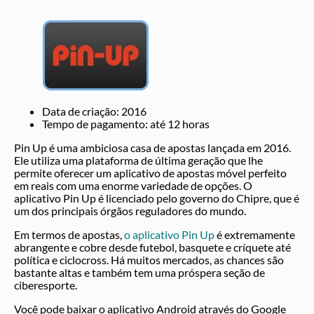
Data de criação: 2016
Tempo de pagamento: até 12 horas
Pin Up é uma ambiciosa casa de apostas lançada em 2016.
Ele utiliza uma plataforma de última geração que lhe
permite oferecer um aplicativo de apostas móvel perfeito
em reais com uma enorme variedade de opções. O
aplicativo Pin Up é licenciado pelo governo do Chipre, que é
um dos principais órgãos reguladores do mundo.
Em termos de apostas,
o aplicativo Pin Up
é extremamente
abrangente e cobre desde futebol, basquete e críquete até
política e ciclocross. Há muitos mercados, as chances são
bastante altas e também tem uma próspera seção de
ciberesporte.
Você pode baixar o aplicativo Android através do Google