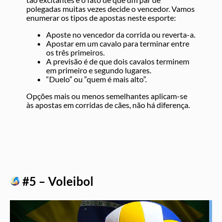
polegadas muitas vezes decide o vencedor. Vamos
enumerar os tipos de apostas neste esporte:
Aposte no vencedor da corrida ou reverta-a.
Apostar em um cavalo para terminar entre
os três primeiros.
A previsão é de que dois cavalos terminem
em primeiro e segundo lugares.
“Duelo” ou “quem é mais alto”.
Opções mais ou menos semelhantes aplicam-se
às apostas em corridas de cães, não há diferença.
#5 – Voleibol