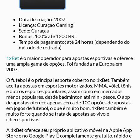
Data de criação: 2007
Licença: Curaçao Gaming
Sede: Curaçau
Bônus: 100% até 1200 BRL
Tempo de pagamento: até 24 horas (dependendo do
método de retirada)
1xBet
é o maior operador para apostas esportivas e oferece
uma ampla gama de opções. Foi fundada na Europa em
2007.
O futebol é o principal esporte coberto no 1xBet. Também
aceita apostas em esportes motorizados, MMA, vôlei, tênis
e outros esportes populares, assim como em mercados
menos populares, desde badminton até mini-pesos. O app
de apostas oferece apenas cerca de 100 opções de apostas
em jogos de futebol, o que é muito bom. 1xBet também é
muito forte quando se trata de apostas ao vivo e
ciberesportivas.
A 1xBet oferece seu próprio aplicativo móvel na Apple App
Store e no Google Play. É completamente gratuito, rápido e