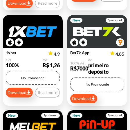
Download
Read more
New
Sponsored
1xbet
Bet7k App
4.9
4.85
Get
for
no
100% até
100%
R$ 1,26
primeiro
R$7000
depósito
No Promocode
No Promocode
Download
Read more
Download
New
New
Sponsored
Sponsored