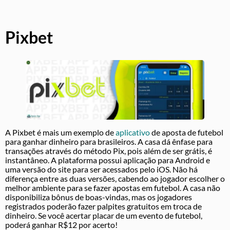
Pixbet
A Pixbet é mais um exemplo de
aplicativo
de aposta de futebol
para ganhar dinheiro para brasileiros. A casa dá ênfase para
transações através do método Pix, pois além de ser grátis, é
instantâneo. A plataforma possui aplicação para Android e
uma versão do site para ser acessados pelo iOS. Não há
diferença entre as duas versões, cabendo ao jogador escolher o
melhor ambiente para se fazer apostas em futebol. A casa não
disponibiliza bônus de boas-vindas, mas os jogadores
registrados poderão fazer palpites gratuitos em troca de
dinheiro. Se você acertar placar de um evento de futebol,
poderá ganhar R$12 por acerto!