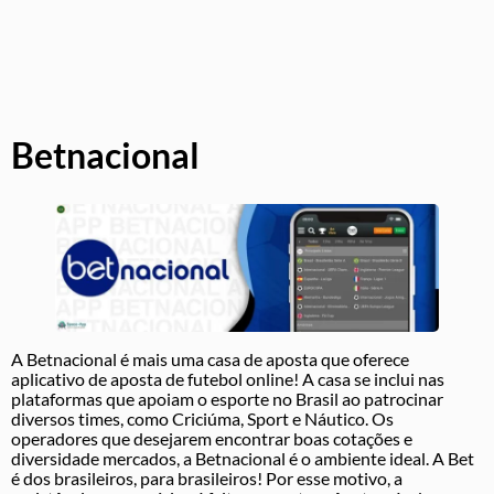
Betnacional
A Betnacional é mais uma casa de aposta que oferece
aplicativo de aposta de futebol online! A casa se inclui nas
plataformas que apoiam o esporte no Brasil ao patrocinar
diversos times, como Criciúma, Sport e Náutico. Os
operadores que desejarem encontrar boas cotações e
diversidade mercados, a Betnacional é o ambiente ideal. A Bet
é dos brasileiros, para brasileiros! Por esse motivo, a