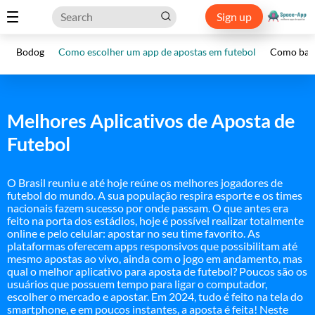
Sign up
h
Bodog
Como escolher um app de apostas em futebol
Como baix
Melhores Aplicativos de Aposta de
Futebol
O Brasil reuniu e até hoje reúne os melhores jogadores de
futebol do mundo. A sua população respira esporte e os times
nacionais fazem sucesso por onde passam. O que antes era
feito na porta dos estádios, hoje é possível realizar totalmente
online e pelo celular: apostar no seu time favorito. As
plataformas oferecem apps responsivos que possibilitam até
mesmo apostas ao vivo, ainda com o jogo em andamento, mas
qual o melhor aplicativo para aposta de futebol? Poucos são os
usuários que possuem tempo para ligar o computador,
escolher o mercado e apostar. Em 2024, tudo é feito na tela do
smartphone, e em poucos instantes, a aposta é feita! Neste