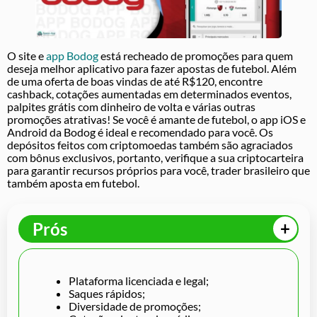
O site e
app Bodog
está recheado de promoções para quem
deseja melhor aplicativo para fazer apostas de futebol. Além
de uma oferta de boas vindas de até R$120, encontre
cashback, cotações aumentadas em determinados eventos,
palpites grátis com dinheiro de volta e várias outras
promoções atrativas! Se você é amante de futebol, o app iOS e
Android da Bodog é ideal e recomendado para você. Os
depósitos feitos com criptomoedas também são agraciados
com bônus exclusivos, portanto, verifique a sua criptocarteira
para garantir recursos próprios para você, trader brasileiro que
também aposta em futebol.
Prós
Plataforma licenciada e legal;
Saques rápidos;
Diversidade de promoções;