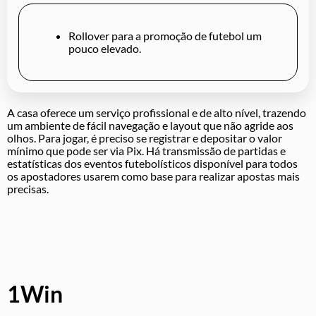
Rollover para a promoção de futebol um
pouco elevado.
A casa oferece um serviço profissional e de alto nível, trazendo
um ambiente de fácil navegação e layout que não agride aos
olhos. Para jogar, é preciso se registrar e depositar o valor
mínimo que pode ser via Pix. Há transmissão de partidas e
estatísticas dos eventos futebolísticos disponível para todos
os apostadores usarem como base para realizar apostas mais
precisas.
1Win