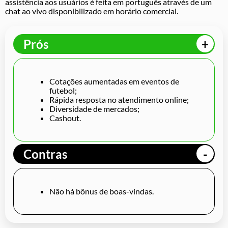
assistência aos usuários é feita em português através de um
chat ao vivo disponibilizado em horário comercial.
Prós
Cotações aumentadas em eventos de
futebol;
Rápida resposta no atendimento online;
Diversidade de mercados;
Cashout.
Contras
Não há bônus de boas-vindas.