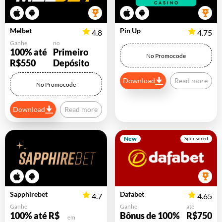
Melbet
Pin Up
4.8
4.75
Ganhe
no
100% até
Primeiro
No Promocode
R$550
Depósito
Download
Read more
No Promocode
Download
Read more
New
Sponsored
Sapphirebet
Dafabet
4.7
4.65
Ganhe
Ganhe
até
100% até R$
Bônus de 100%
R$750
em