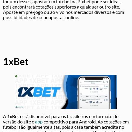
for um desses, apostar em futebol na Pixbet pode ser ideal,
pois encontrará cotações superiores a qualquer outro site.
Aposte em pré-jogo ou ao vivo nos mercados diversos e com
possibilidades de criar apostas online.
1xBet
A 1xBet está disponível para os brasileiros em formato de
versão do site e
app
competitivo para Android. As cotações em
futebol são igualmente altas, pois a casa também acredita no