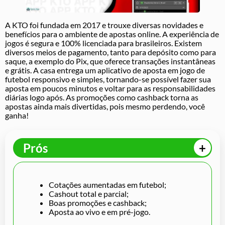
A KTO foi fundada em 2017 e trouxe diversas novidades e
benefícios para o ambiente de apostas online. A experiência de
jogos é segura e 100% licenciada para brasileiros. Existem
diversos meios de pagamento, tanto para depósito como para
saque, a exemplo do Pix, que oferece transações instantâneas
e grátis. A casa entrega um aplicativo de aposta em jogo de
futebol responsivo e simples, tornando-se possível fazer sua
aposta em poucos minutos e voltar para as responsabilidades
diárias logo após. As promoções como cashback torna as
apostas ainda mais divertidas, pois mesmo perdendo, você
ganha!
Prós
Cotações aumentadas em futebol;
Cashout total e parcial;
Boas promoções e cashback;
Aposta ao vivo e em pré-jogo.