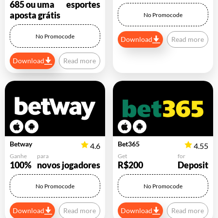
685 ou uma
esportes
aposta grátis
No Promocode
No Promocode
Download
Read more
Download
Read more
Betway
Bet365
4.6
4.55
Ganhe
para
Get
for
100%
novos jogadores
R$200
Deposit
No Promocode
No Promocode
Download
Read more
Download
Read more