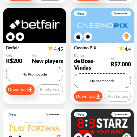
New
Sponsored
Betfair
Cassino PIX
4.45
4.4
Get
for
Bônus
Até
R$200
New players
de Boas-
R$7.000
Vindas
No Promocode
No Promocode
Download
Read more
Download
Read more
New
New
Sponsored
Sponsored