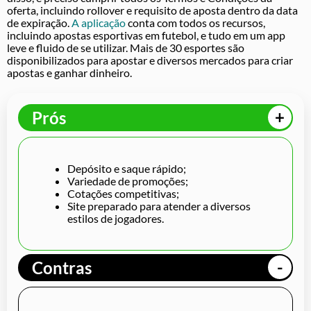
oferta, incluindo rollover e requisito de aposta dentro da data
de expiração.
A aplicação
conta com todos os recursos,
incluindo apostas esportivas em futebol, e tudo em um app
leve e fluido de se utilizar. Mais de 30 esportes são
disponibilizados para apostar e diversos mercados para criar
apostas e ganhar dinheiro.
Prós
Depósito e saque rápido;
Variedade de promoções;
Cotações competitivas;
Site preparado para atender a diversos
estilos de jogadores.
Contras